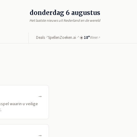
donderdag 6 augustus
Het laatste nieuws uit Nederland en de wereld
☀️
Deals
↗
Spellen
Zoeken.ai
↗
18°
Weer
↗
→
spel waarin u veilige
.
→