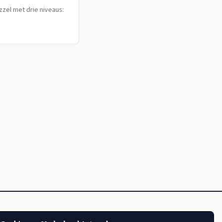
zzel met drie niveaus:
book
Redactie
Spellen
Privacy
Voorwaarden
Cookies
CMS