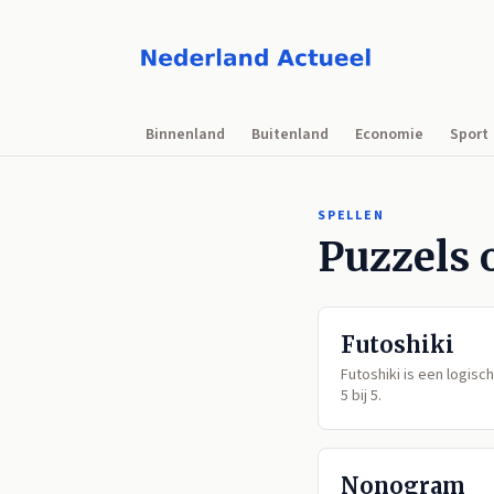
Binnenland
Buitenland
Economie
Sport
SPELLEN
Puzzels 
Futoshiki
Futoshiki is een logisc
5 bij 5.
Nonogram